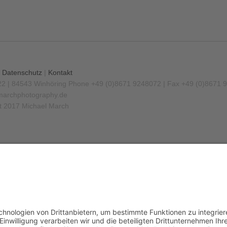
|
Datenschutz
|
Kontakt
22 | 84543 Winhöring
Phone +49 (0)8671 9248072 | Fax +49 (0)8671 
archphotography.de
t 2017 Michael March