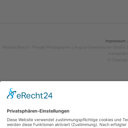
Impressum
Michael March - People Photographer | August-Unterholzner-Straße 
michael@m
© Copyrigh