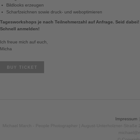
Bildlooks erzeugen
Scharfzeichnen sowie druck- und weboptimieren
Tagesworkshops je nach Teilnehmerzahl auf Anfrage. Seid dabei!
Schnell anmelden!
Ich freue mich auf euch,
Micha
BUY TICKET
Impressum
Michael March - People Photographer | August-Unterholzner-Straße 
michael@m
© Copyrigh