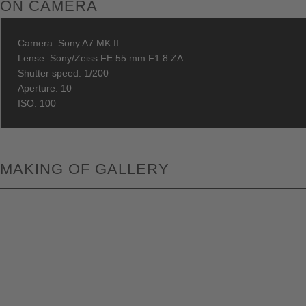
ON CAMERA
Camera: Sony A7 MK II
Lense: Sony/Zeiss FE 55 mm F1.8 ZA
Shutter speed: 1/200
Aperture: 10
ISO: 100
MAKING OF GALLERY