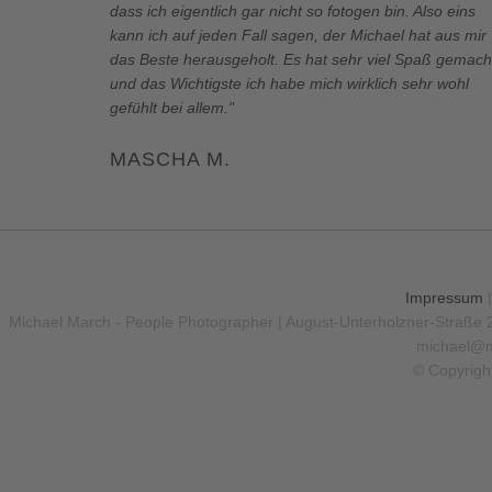
dass ich eigentlich gar nicht so fotogen bin. Also eins
kann ich auf jeden Fall sagen, der Michael hat aus mir
das Beste herausgeholt. Es hat sehr viel Spaß gemach
und das Wichtigste ich habe mich wirklich sehr wohl
gefühlt bei allem."
MASCHA M.
Impressum
Michael March - People Photographer | August-Unterholzner-Straße 
michael@m
© Copyrigh