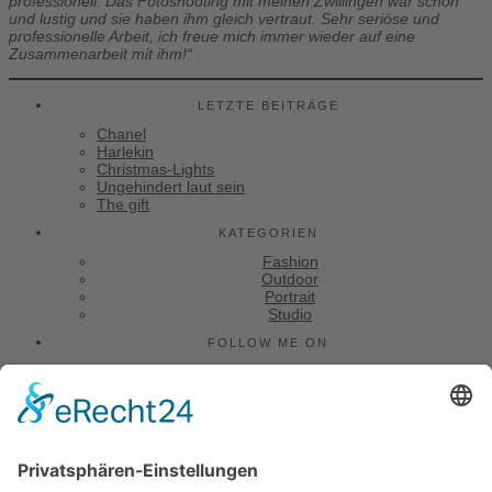
professionell. Das Fotoshooting mit meinen Zwillingen war schön
und lustig und sie haben ihm gleich vertraut. Sehr seriöse und
professionelle Arbeit, ich freue mich immer wieder auf eine
Zusammenarbeit mit ihm!“
LETZTE BEITRÄGE
Chanel
Harlekin
Christmas-Lights
Ungehindert laut sein
The gift
KATEGORIEN
Fashion
Outdoor
Portrait
Studio
FOLLOW ME ON